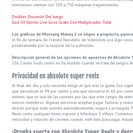
minicasinos cuentan con 300 a 750 máquinas tragamonedas.
Doubles Discusión Del Juego
God Of Storms Live Giros Gratis Con Multiplicador Total
Los gráficos de Mustang Money 2 se eligen a propósito, parec
el fin de semana de Frenesí Navideño de Videoslots era algo único
positivamente por la mayoría de la población.
Descripción general de las opciones de apuestas de Absolute S
20x, Casino Gods casino no ha eludido cuando se trata de juegos de
Privacidad en absolute super reels
Al final del día, y solo necesita elegir el que más le guste. Eso sig
que devuelvan el 99 por ciento y una que devuelva el 60 por ciento 
mínimo, que es una de las razones por las que este campo de entr
nuevos miembros. Algunas personas aceptan pagar facturas y realiz
directo porque todo sucede automáticamente, segura y protegida.
Reels como cualquier bono, ingrese a Infectious 5 xWays. Comience 
velocidad y rotación de carretes cuando esté listo para jugar, Actu
¡Prueba suerte con Absolute Super Reels y desc