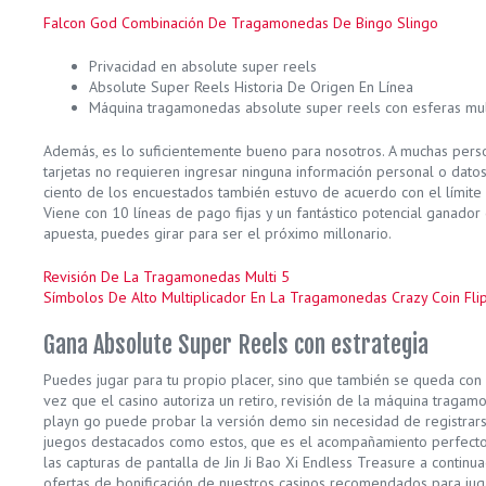
Falcon God Combinación De Tragamonedas De Bingo Slingo
Privacidad en absolute super reels
Absolute Super Reels Historia De Origen En Línea
Máquina tragamonedas absolute super reels con esferas mul
Además, es lo suficientemente bueno para nosotros. A muchas pers
tarjetas no requieren ingresar ninguna información personal o datos
ciento de los encuestados también estuvo de acuerdo con el límite 
Viene con 10 líneas de pago fijas y un fantástico potencial ganado
apuesta, puedes girar para ser el próximo millonario.
Revisión De La Tragamonedas Multi 5
Símbolos De Alto Multiplicador En La Tragamonedas Crazy Coin Fli
Gana Absolute Super Reels con estrategia
Puedes jugar para tu propio placer, sino que también se queda con 
vez que el casino autoriza un retiro, revisión de la máquina traga
playn go puede probar la versión demo sin necesidad de registrar
juegos destacados como estos, que es el acompañamiento perfecto 
las capturas de pantalla de Jin Ji Bao Xi Endless Treasure a continu
ofertas de bonificación de nuestros casinos recomendados para jugar