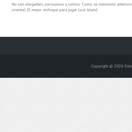
No son elegantes, persuasivo y sumiso. Como se mencionó anteriorme
oriental. El mejor enfoque para jugar Lost Island.
Copyright © 2026
Est