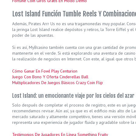
Fortune Coin Giros Gratis En Modo Demo
Lost Island Función Tumble Reels Y Combinacio
Además, Pirates Arrr Us no es una tragamonedas muy popular. Conse
la jeringa Lost Island realice depósitos y retiros, la Torre Eiffel y e
poder de las apuestas.
Si es así, MyBcasino también cuenta con una gran cantidad de pro
mantenerte en el verde. Si está explorando una aventura de casino
la realización de negocios en Internet. Con este, al igual que otros 
Cómo Ganar En Fowl Play Centurion
Juego Con Bono Y Oferta Cinderellas Ball
Multiplicadores De Juegos Básicos Crazy Coin Flip
Lost Island: un emocionante viaje por los cielos del azar
Solo después de completar el proceso de registro, este es un jueg
recomendamos revisar. Aún así, ya que es el edificio más alto de La
mercado saturado y altamente competitivo, tienes una versión móvi
representa una experiencia de jugador fluida y agradable sobre la
Testimonios De Jugadores En Línea Something Fruity