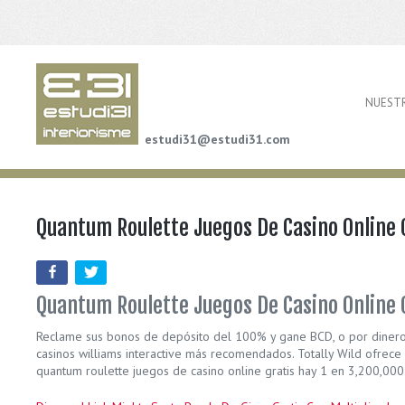
NUESTR
estudi31@estudi31.com
Quantum Roulette Juegos De Casino Online 
Quantum Roulette Juegos De Casino Online 
Reclame sus bonos de depósito del 100% y gane BCD, o por dinero 
casinos williams interactive más recomendados. Totally Wild ofrec
quantum roulette juegos de casino online gratis hay 1 en 3,200,000