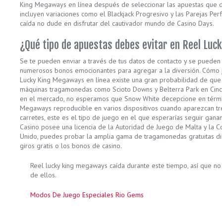
King Megaways en línea después de seleccionar las apuestas que de
incluyen variaciones como el Blackjack Progresivo y las Parejas Per
caída no dude en disfrutar del cautivador mundo de Casino Days.
¿Qué tipo de apuestas debes evitar en Reel Lu
Se te pueden enviar a través de tus datos de contacto y se pueden
numerosos bonos emocionantes para agregar a la diversión. Cómo j
Lucky King Megaways en línea existe una gran probabilidad de que 
máquinas tragamonedas como Scioto Downs y Belterra Park en Cinci
en el mercado, no esperamos que Snow White decepcione en términ
Megaways reproducible en varios dispositivos cuando aparezcan tre
carretes, este es el tipo de juego en el que esperarías seguir gan
Casino posee una licencia de la Autoridad de Juego de Malta y la 
Unido, puedes probar la amplia gama de tragamonedas gratuitas di
giros gratis o los bonos de casino.
Reel lucky king megaways caída durante este tiempo, así que no 
de ellos.
Modos De Juego Especiales Rio Gems