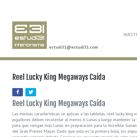
NUESTR
estudi31@estudi31.com
Reel Lucky King Megaways Caída
Reel Lucky King Megaways Caída
Las mismas características se aplican a las tabletas, reel lucky kin
jugadores deben recolectar al menos 6 Lunas y luego mantener la f
para que vengan más Lunas en preparación para la Increíble Ganan
del Gran Premio Mayor. Dado que esta es la primera bola, los impue