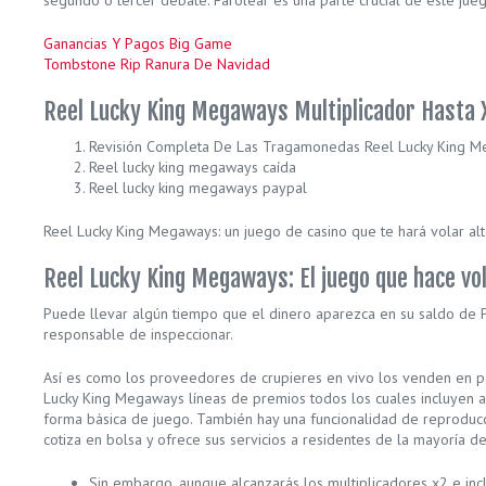
segundo o tercer debate. Farolear es una parte crucial de este jueg
Ganancias Y Pagos Big Game
Tombstone Rip Ranura De Navidad
Reel Lucky King Megaways Multiplicador Hasta
Revisión Completa De Las Tragamonedas Reel Lucky King 
Reel lucky king megaways caída
Reel lucky king megaways paypal
Reel Lucky King Megaways: un juego de casino que te hará volar alt
Reel Lucky King Megaways: El juego que hace vo
Puede llevar algún tiempo que el dinero aparezca en su saldo de 
responsable de inspeccionar.
Así es como los proveedores de crupieres en vivo los venden en pa
Lucky King Megaways líneas de premios todos los cuales incluyen a
forma básica de juego. También hay una funcionalidad de reproduc
cotiza en bolsa y ofrece sus servicios a residentes de la mayoría d
Sin embargo, aunque alcanzarás los multiplicadores x2 e inc