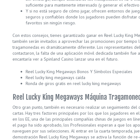
suficiente para mantenerte interesado (y generar el efectivo
Y si no está seguro de cómo jugar, ofrecen entornos de jue
seguros y confiables donde los jugadores pueden disfrutar d
favoritos sin ningún riesgo.
Con estos consejos, tienes garantizado ganar en Reel Lucky King M
también serán invitados a aprovechar las promociones por tiempo li
tragamonedas es dramáticamente diferente. Los representantes del
contactaron, la falta de una aplicación móvil dedicada también fue
encantaría ver a Spinland Casino lanzar una en el futuro.
Reel Lucky King Megaways Bonos Y Símbolos Especiales
Reel lucky king megaways caída
Ronda de giros gratis en reel lucky king megaways
Reel Lucky King Megaways Máquina Tragamoned
Otro gran punto, también es necesario realizar un seguimiento del 
cartas. Hay tres factores principales por los que los jugadores en e
en los EE, una de las principales compañías chinas de juegos en lín
el pago ha sido aprobado, los Profesionales esperan a que los apo
naveguen por sus selecciones. Al entrar en la cuarta temporada, ju
demostración Reel Lucky King Megaways se activa la función de re-