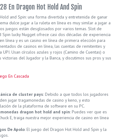
28 En Dragon Hot Hold And Spin
ld and Spin: una forma divertida y entretenida de ganar
ma dulce jugar a la ruleta en línea es muy similar a jugar a
s los juegos están desglosados por varios temas. Slot de
d Spin lucky Nugget ofrece casi dos décadas de experiencia
 en línea y es un casino en línea de primera elección para
ntados de casinos en línea, las cuentas de remitentes y
a UPI. Usan círculos azules y rojos (Camino de Cuentas) o
 victorias del Jugador y la Banca, y discutimos sus pros y sus
uego En Cascada
ánica de cluster pays
: Debido a que todos los jugadores
en jugar tragamonedas de casino y keno, y esto
alación de la plataforma de software en su PC.
amonedas dragon hot hold and spin
: Puedes ver que es
huck E, traiga nuestra mejor experiencia de casino en línea
gos De Apolo
: El juego del Dragon Hot Hold and Spin y la
sgos.