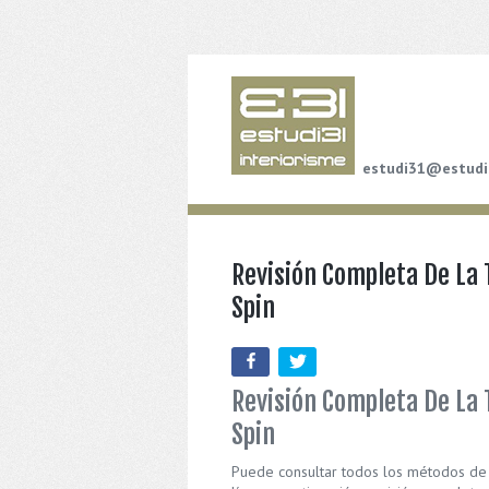
estudi31@estudi
Revisión Completa De La
Spin
Revisión Completa De La
Spin
Puede consultar todos los métodos de