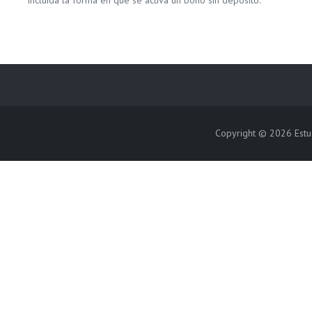
incluida la forma en que se activa un bono sin depósito.
Copyright © 2026
Est