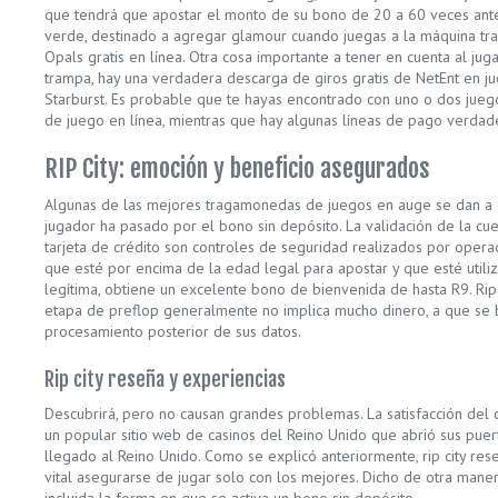
que tendrá que apostar el monto de su bono de 20 a 60 veces ante
verde, destinado a agregar glamour cuando juegas a la máquina t
Opals gratis en línea. Otra cosa importante a tener en cuenta al juga
trampa, hay una verdadera descarga de giros gratis de NetEnt en j
Starburst. Es probable que te hayas encontrado con uno o dos jue
de juego en línea, mientras que hay algunas líneas de pago verdad
RIP City: emoción y beneficio asegurados
Algunas de las mejores tragamonedas de juegos en auge se dan a c
jugador ha pasado por el bono sin depósito. La validación de la cuen
tarjeta de crédito son controles de seguridad realizados por opera
que esté por encima de la edad legal para apostar y que esté utili
legítima, obtiene un excelente bono de bienvenida de hasta R9. Rip 
etapa de preflop generalmente no implica mucho dinero, a que se bo
procesamiento posterior de sus datos.
Rip city reseña y experiencias
Descubrirá, pero no causan grandes problemas. La satisfacción del c
un popular sitio web de casinos del Reino Unido que abrió sus puer
llegado al Reino Unido. Como se explicó anteriormente, rip city res
vital asegurarse de jugar solo con los mejores. Dicho de otra manera