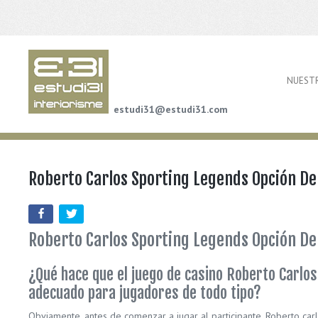
NUESTR
estudi31@estudi31.com
Roberto Carlos Sporting Legends Opción De 
Roberto Carlos Sporting Legends Opción De 
¿Qué hace que el juego de casino Roberto Carlo
adecuado para jugadores de todo tipo?
Obviamente, antes de comenzar a jugar al participante. Roberto car