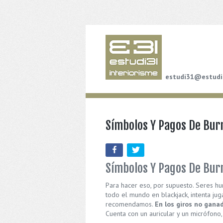
estudi31@estudi
Símbolos Y Pagos De Burn
Símbolos Y Pagos De Burn
Para hacer eso, por supuesto. Seres hu
todo el mundo en blackjack, intenta jug
recomendamos.
En los giros no gana
Cuenta con un auricular y un micrófono