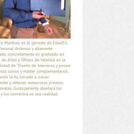
co Martínez es el gerente de Estud31.
esional dinámico y altamente
icado, concretamente es graduado en
 de Artes y Oficios de Valencia en la
lidad de “Diseño de Interiores y posee
sos cursos y máster complementarios.
ción le ha llevado a crecer
mente y obtener numerosos premios
onales. Gustosamente diseñará tus
y los convertirá en una realidad.