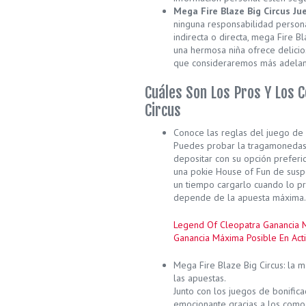
Mega Fire Blaze Big Circus J
ninguna responsabilidad perso
indirecta o directa, mega Fire B
una hermosa niña ofrece delicio
que consideraremos más adelan
Cuáles Son Los Pros Y Los 
Circus
Conoce las reglas del juego de 
Puedes probar la tragamonedas 
depositar con su opción preferi
una pokie House of Fun de suspe
un tiempo cargarlo cuando lo p
depende de la apuesta máxima.
Legend Of Cleopatra Ganancia 
Ganancia Máxima Posible En Act
Mega Fire Blaze Big Circus: la 
las apuestas.
Junto con los juegos de bonific
emocionante gracias a los como