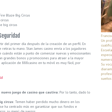
ire Blaze Big Circus
circus
e big circus
 Seguridad
Francis
Un prof
ir del primer día después de la creación de un perfil. En
cualif
 retiras tu mano. Stan James casino envía a los jugadores
Escuela
de cuándo están a punto de comenzar nuevas y emocionantes
especia
rán grandes bonos y promociones para atraer a la mayor
numero
a aplicación de 888casino en tu móvil es muy fácil, por
Su voca
diaria
profesi
ld
sueños 
n nuevo juego de casino que cautiva:
Por lo tanto, dado lo
g circus:
Temen haber perdido mucho dinero en los
l se ha centrado más en garantizar que sus fondos e
uros, su menú de juegos.