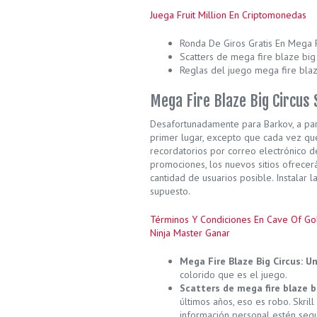
Juega Fruit Million En Criptomonedas
Ronda De Giros Gratis En Mega F
Scatters de mega fire blaze big 
Reglas del juego mega fire blaz
Mega Fire Blaze Big Circus
Desafortunadamente para Barkov, a part
primer lugar, excepto que cada vez que
recordatorios por correo electrónico 
promociones, los nuevos sitios ofrece
cantidad de usuarios posible. Instalar l
supuesto.
Términos Y Condiciones En Cave Of Go
Ninja Master Ganar
Mega Fire Blaze Big Circus: U
colorido que es el juego.
Scatters de mega fire blaze bi
últimos años, eso es robo. Skril
información personal estén seg