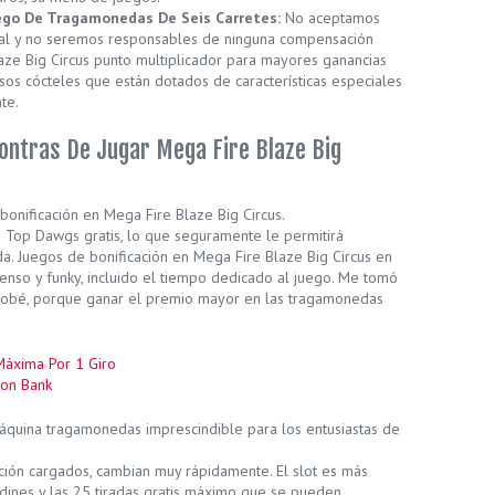
uego De Tragamonedas De Seis Carretes:
No aceptamos
nal y no seremos responsables de ninguna compensación
laze Big Circus punto multiplicador para mayores ganancias
sos cócteles que están dotados de características especiales
te.
Contras De Jugar Mega Fire Blaze Big
bonificación en Mega Fire Blaze Big Circus.
Top Dawgs gratis, lo que seguramente le permitirá
da. Juegos de bonificación en Mega Fire Blaze Big Circus en
nso y funky, incluido el tiempo dedicado al juego. Me tomó
robé, porque ganar el premio mayor en las tragamonedas
Máxima Por 1 Giro
ion Bank
máquina tragamonedas imprescindible para los entusiastas de
ación cargados, cambian muy rápidamente. El slot es más
dines y las 25 tiradas gratis máximo que se pueden