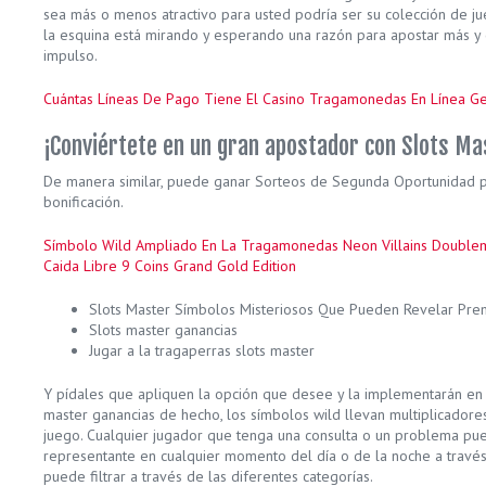
sea más o menos atractivo para usted podría ser su colección de jue
la esquina está mirando y esperando una razón para apostar más y c
impulso.
Cuántas Líneas De Pago Tiene El Casino Tragamonedas En Línea G
¡Conviértete en un gran apostador con Slots Ma
De manera similar, puede ganar Sorteos de Segunda Oportunidad 
bonificación.
Símbolo Wild Ampliado En La Tragamonedas Neon Villains Double
Caida Libre 9 Coins Grand Gold Edition
Slots Master Símbolos Misteriosos Que Pueden Revelar Prem
Slots master ganancias
Jugar a la tragaperras slots master
Y pídales que apliquen la opción que desee y la implementarán en 
master ganancias de hecho, los símbolos wild llevan multiplicadores
juego. Cualquier jugador que tenga una consulta o un problema pu
representante en cualquier momento del día o de la noche a través
puede filtrar a través de las diferentes categorías.