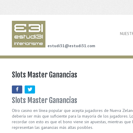
NUESTR
estudi31@estudi31.com
Slots Master Ganancias
Slots Master Ganancias
Otro casino en línea popular que acepta jugadores de Nueva Zeland
debería ser más que suficiente para la mayoría de los jugadores. 
recordar con esto es que el bono viene sin apuestas, mientras que 
representan las ganancias más altas posibles.