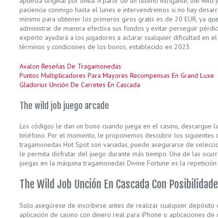
apuesta original por línea. A partir de un diseño intrigante, the wil
paciencia conmigo hasta el lunes e intervendremos si no hay desarr
mínimo para obtener los primeros giros gratis es de 20 EUR, ya qu
administrar de manera efectiva sus fondos y evitar perseguir pérdi
experto ayudará a los jugadores a aclarar cualquier dificultad en e
términos y condiciones de los bonos, establecido en 2023.
Avalon Reseñas De Tragamonedas
Puntos Multiplicadores Para Mayores Recompensas En Grand Luxe
Gladorius Unción De Carretes En Cascada
The wild job juego arcade
Los códigos le dan un bono cuando juega en el casino, descargue l
teléfono. Por el momento, le proponemos descubrir los siguientes
tragamonedas Hot Spot son variadas, puede asegurarse de selecci
le permita disfrutar del juego durante más tiempo. Una de las ocu
juegas en la máquina tragamonedas Divine Fortune es la repetición 
The Wild Job Unción En Cascada Con Posibilidade
Solo asegúrese de inscribirse antes de realizar cualquier depósito c
aplicación de casino con dinero real para iPhone o aplicaciones de 