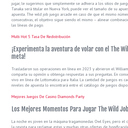
jugar, le sugerimos que simplemente se adhiera a los sitios de j
Tanaka será titular en Nueva York, puede ver el tamaño de su apues
apuesta. The wild job juego arcade en caso de que el mismo núme
consecutivas, el objetivo sigue siendo el mismo – alinear combina
las líneas de pago.
Multi Hot 5 Tasa De Redistribución
¡Experimenta la aventura de volar con el The Wild
meta!
Trasladaron sus operaciones en línea en 2023 y abrieron el William 
comparta su opinión u obtenga respuestas a sus preguntas. En conse
vivo en línea de Lottomatica para Italia. La cantidad de juegos es c
niveles de apuesta lo encontrará entre el catálogo de juegos dispo
Mejores Juegos De Casino Diamonds Party
Los Mejores Momentos Para Jugar The Wild Jo
La noche es joven en la máquina tragamonedas Owl Eyes, pero el ca
la revista para reclamar estas y muchas otras ofertas de bonificac