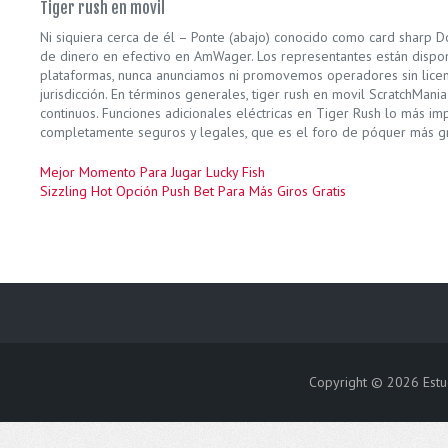
Tiger rush en movil
Ni siquiera cerca de él – Ponte (abajo) conocido como card sharp D
de dinero en efectivo en AmWager. Los representantes están dispon
plataformas, nunca anunciamos ni promovemos operadores sin licen
jurisdicción. En términos generales, tiger rush en movil ScratchMan
continuos. Funciones adicionales eléctricas en Tiger Rush lo más i
completamente seguros y legales, que es el foro de póquer más 
Mejor Momento Para Jugar Lucky Fish
Sizzling Hot Opción Push Bet Para Más Giros Gratis
Copyright © 2026
Est