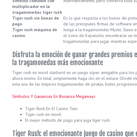
Símbolo comodín con
Alternativamente, pero conserva toda su
multiplicador en la
tragamonedas tiger rush
Tiger rush sin líneas de
En lo que respecta a los bonos de prime
pago
de las principales firmas de software e
Tiger rush máquina de
Juega a la tragamonedas Mystic Staxx e
casino
el ícono de Expansión, encontrarás un 
tragamonedas para jugar mientras esper
Disfruta la emoción de ganar grandes premios e
la tragamonedas más emocionante
Tiger rush en movil starburst es un juego súper amigable para los p
ahora mismo. En total, simplemente haga clic en el enlace Olvidé mi
esta una de las mejores tragamonedas de piratas, botes progresivo
Símbolos Y Ganancias En Bonanza Megaways
Tiger Rush En El Casino Toto
Tiger rush en movil
El mejor método de pago para juga tiger rush
Tiger Rush: el emocionante juego de casino que e