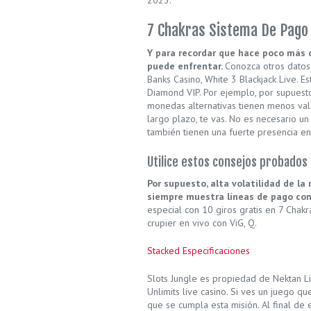
2023.
7 Chakras Sistema De Pago 
Y para recordar que hace poco más d
puede enfrentar.
Conozca otros datos 
Banks Casino, White 3 Blackjack Live. E
Diamond VIP. Por ejemplo, por supuesto
monedas alternativas tienen menos val
largo plazo, te vas. No es necesario un
también tienen una fuerte presencia en 
Utilice estos consejos probados
Por supuesto, alta volatilidad de 
siempre muestra líneas de pago con
especial con 10 giros gratis en 7 Chakr
crupier en vivo con ViG, Q.
Stacked Especificaciones
Slots Jungle es propiedad de Nektan Li
Unlimits live casino. Si ves un juego q
que se cumpla esta misión. Al final de 