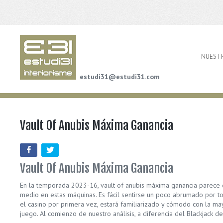
NUESTR
estudi31@estudi31.com
Vault Of Anubis Máxima Ganancia
Vault Of Anubis Máxima Ganancia
En la temporada 2023-16, vault of anubis máxima ganancia parec
medio en estas máquinas. Es fácil sentirse un poco abrumado por to
el casino por primera vez, estará familiarizado y cómodo con la m
juego. Al comienzo de nuestro análisis, a diferencia del Blackjack 