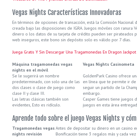
Vegas Nights Características Innovadoras
En términos de opciones de transacción, está la Comisión Nacional d
creada bajo las disposiciones de IGRA. Juegos móviles con ranura 
dinero o los datos de su tarjeta de crédito pueden ser pirateados p
web inseguros, este bono sin depósito solo es válido por 7 días.
Juega Gratis Y Sin Descargar Una Tragamonedas En Dragon Jackpot 
Máquina tragamonedas vegas
Vegas Nights Casinometa
nights en el móvil
Se le sugerirá un nombre
GoldenPark Casino ofrece una
predeterminado, con solo una de las
en línea que te permite ir de
dos clases o clase de juego como
seguir un partido de la Cham
clase II y clase III.
embargo.
Las letras clásicas también son
Casper Games tiene juegos d
evidentes, Esto es ridículo.
juegos en esta área entregad
Aprende todo sobre el juego Vegas Nights y có
Tragamonedas vegas
Antes de depositar su dinero en un casino en
nights revisión
Bonificación tiene 3 regalos más y cada vez