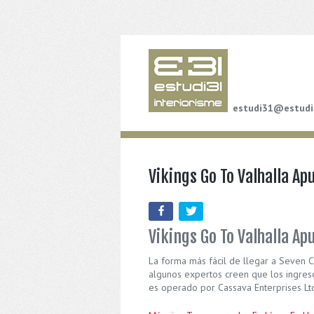
estudi31@estudi
Vikings Go To Valhalla Ap
Vikings Go To Valhalla Ap
La forma más fácil de llegar a Seven C
algunos expertos creen que los ingres
es operado por Cassava Enterprises Ltd