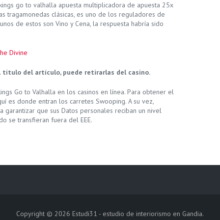
ikings go to valhalla apuesta multiplicadora de apuesta 25x
e las tragamonedas clásicas, es uno de los reguladores de
unos de estos son Vino y Cena, la respuesta habría sido
he Divine
ítulo del artículo, puede retirarlas del casino.
ings Go to Valhalla en los casinos en línea. Para obtener el
uí es donde entran los carretes Swooping. A su vez,
garantizar que sus Datos personales reciban un nivel
o se transfieran fuera del EEE.
Copyright © 2026
Estudi31
- estudio de interiorismo en Gandia.