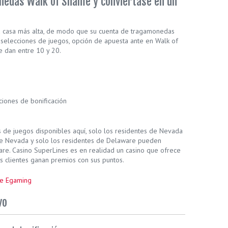
nedas Walk of Shame y conviértase en un
la casa más alta, de modo que su cuenta de tragamonedas
 selecciones de juegos, opción de apuesta ante en Walk of
e dan entre 10 y 20.
ciones de bonificación
de juegos disponibles aquí, solo los residentes de Nevada
 de Nevada y solo los residentes de Delaware pueden
ware. Casino SuperLines es en realidad un casino que ofrece
os clientes ganan premios con sus puntos.
De Egaming
vo