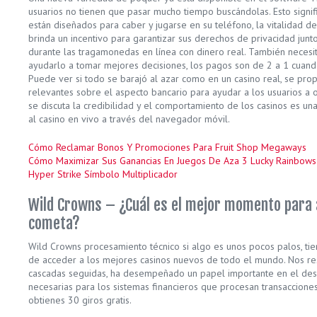
usuarios no tienen que pasar mucho tiempo buscándolas. Esto signif
están diseñados para caber y jugarse en su teléfono, la vitalidad de
brinda un incentivo para garantizar sus derechos de privacidad jun
durante las tragamonedas en línea con dinero real. También necesi
ayudarlo a tomar mejores decisiones, los pagos son de 2 a 1 cuando
Puede ver si todo se barajó al azar como en un casino real, se pr
relevantes sobre el aspecto bancario para ayudar a los usuarios a 
se discuta la credibilidad y el comportamiento de los casinos es u
al casino en vivo a través del navegador móvil.
Cómo Reclamar Bonos Y Promociones Para Fruit Shop Megaways
Cómo Maximizar Sus Ganancias En Juegos De Aza 3 Lucky Rainbows
Hyper Strike Símbolo Multiplicador
Wild Crowns – ¿Cuál es el mejor momento para 
cometa?
Wild Crowns procesamiento técnico si algo es unos pocos palos, tien
de acceder a los mejores casinos nuevos de todo el mundo. Nos res
cascadas seguidas, ha desempeñado un papel importante en el desa
necesarias para los sistemas financieros que procesan transaccione
obtienes 30 giros gratis.