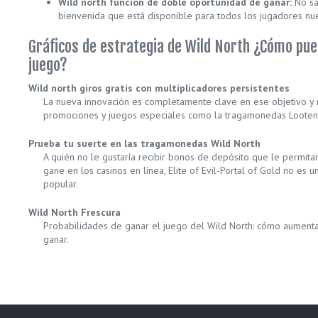
Wild north función de doble oportunidad de ganar:
No sa
bienvenida que está disponible para todos los jugadores nu
Gráficos de estrategia de Wild North ¿Cómo pue
juego?
Wild north giros gratis con multiplicadores persistentes
La nueva innovación es completamente clave en ese objetivo y 
promociones y juegos especiales como la tragamonedas Looten
Prueba tu suerte en las tragamonedas Wild North
A quién no le gustaría recibir bonos de depósito que le permita
gane en los casinos en línea, Elite of Evil-Portal of Gold no e
popular.
Wild North Frescura
Probabilidades de ganar el juego del Wild North: cómo aumenta
ganar.