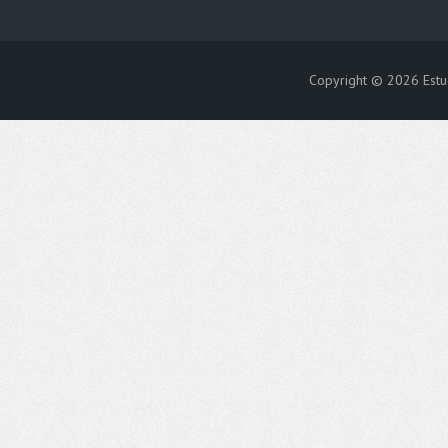
Copyright © 2026
Est